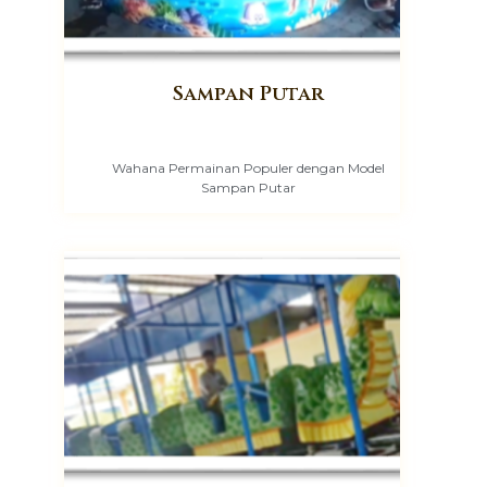
Sampan Putar
Wahana Permainan Populer dengan Model
Sampan Putar