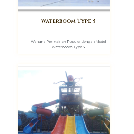
Waterboom Type 3
Wahana Permainan Populer dengan Model
Waterboom Type 3