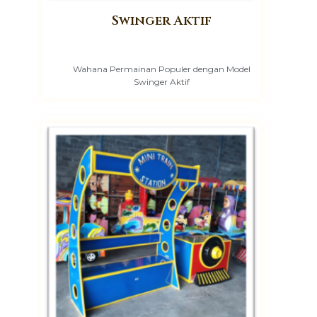
Swinger Aktif
Wahana Permainan Populer dengan Model
Swinger Aktif