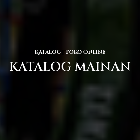
Katalog | Toko Online
KATALOG MAINAN