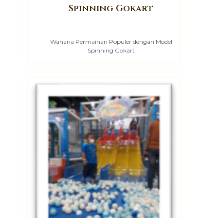
Spinning Gokart
Wahana Permainan Populer dengan Model
Spinning Gokart