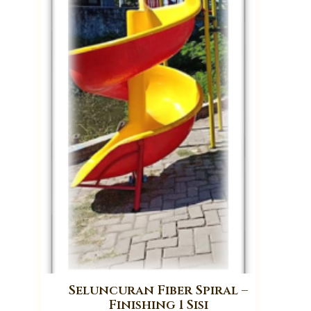
Seluncuran Fiber Spiral –
Finishing 1 Sisi