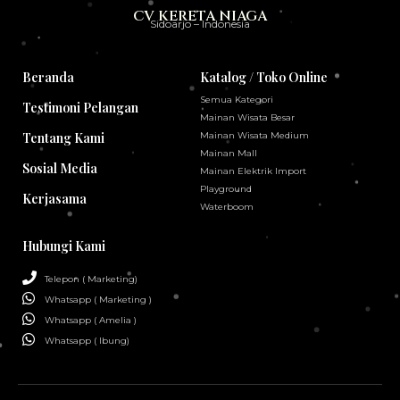
CV KERETA NIAGA
Sidoarjo – Indonesia
Beranda
Katalog / Toko Online
Semua Kategori
Testimoni Pelangan
Mainan Wisata Besar
Tentang Kami
Mainan Wisata Medium
Mainan Mall
Sosial Media
Mainan Elektrik Import
Playground
Kerjasama
Waterboom
Hubungi Kami
Telepon ( Marketing)
Whatsapp ( Marketing )
Whatsapp ( Amelia )
Whatsapp ( Ibung)